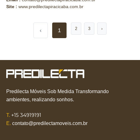
Site :
www.predilectapiracicaba.com.br
2
3
›
‹
1
Predilecta Móveis Sob Medida Transformando
ambientes, realizando sonhos.
+15 34919191
T.
E.
contato@predilectamoveis.com.br