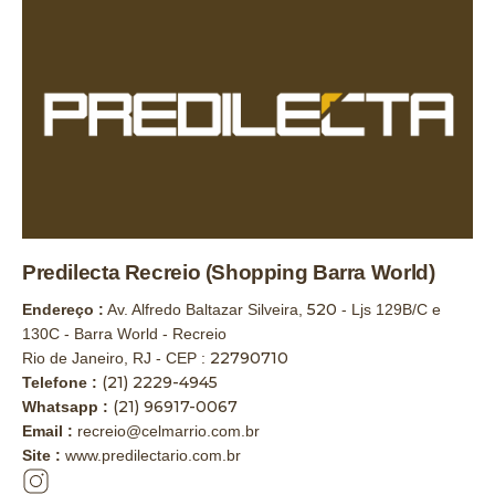
Predilecta Recreio (Shopping Barra World)
520
Endereço :
Av. Alfredo Baltazar Silveira,
- Ljs 129B/C e
130C - Barra World - Recreio
22790710
Rio de Janeiro, RJ - CEP :
(21) 2229-4945
Telefone :
(21) 96917-0067
Whatsapp :
Email :
recreio@celmarrio.com.br
Site :
www.predilectario.com.br